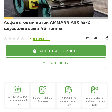
Асфальтовый каток AMMANN ARX 45-2
двухвальцовый 4,5 тонны
СРАВНИТЬ
В наличии
РАССЧИТАТЬ ЛИЗИНГ
УЗНАТЬ ЦЕНУ
Отгрузка из
Гарантия
до
Лизинг
с
Доставка в
наличия за 1
2-х лет
авансом от
любую точку
день
0%
РФ