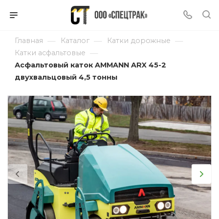
—
—
—
Главная
Каталог
Катки дорожные
—
Катки асфальтовые
Асфальтовый каток AMMANN ARX 45-2
двухвальцовый 4,5 тонны