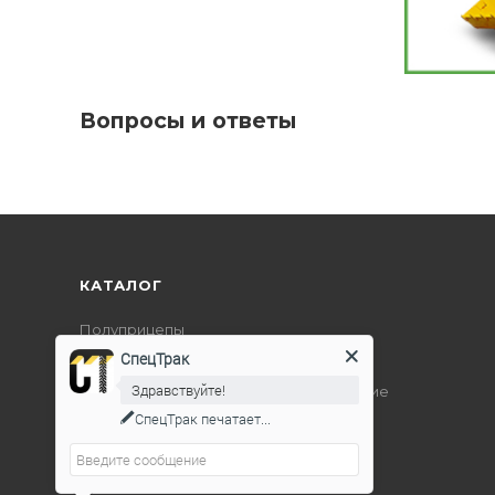
Вопросы и ответы
КАТАЛОГ
Полуприцепы
СпецТрак
Дорожно-строительная техника
Здравствуйте!
Подъемно-транспортное оборудование
СпецТрак
печатает...