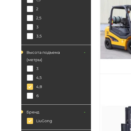
2
2,5
3
3,5
Высота подъема
(метры)
3
4,5
4,8
6
Бренд
LiuGong