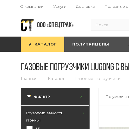
О компании
Услуги
Доставка
Полезные с
КАТАЛОГ
ПОЛУПРИЦЕПЫ
Газовые погрузчики LiuGong с в
—
—
—
Главная
Каталог
Газовые погрузчики
По умолчан
ФИЛЬТР
Грузоподъемность
(тонны)
1,5