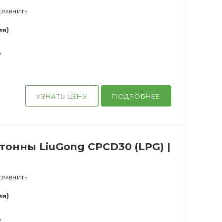
СРАВНИТЬ
ия)
0
УЗНАТЬ ЦЕНУ
ПОДРОБНЕЕ
тонны LiuGong CPCD30 (LPG) |
м
СРАВНИТЬ
ия)
0