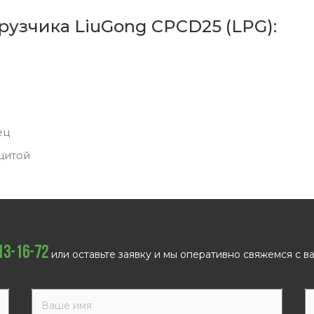
рузчика LiuGong CPCD25 (LPG):
ец
щитой
113-16-72
или оставьте заявку и мы оперативно свяжемся с ва