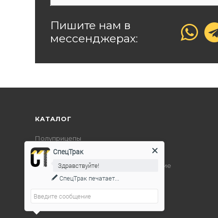
Пишите нам в
мессенджерах:
КАТАЛОГ
Полуприцепы
СпецТрак
Дорожно-строительная техника
Здравствуйте!
Подъемно-транспортное оборудование
СпецТрак
печатает...