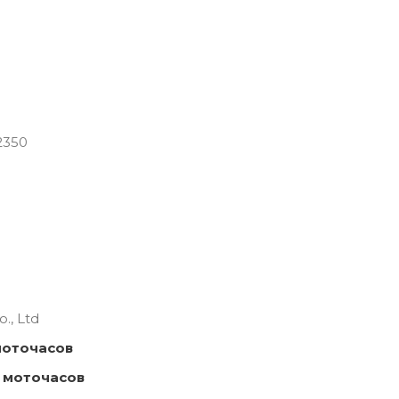
2350
., Ltd
моточасов
 моточасов