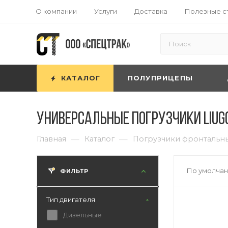
О компании
Услуги
Доставка
Полезные с
КАТАЛОГ
ПОЛУПРИЦЕПЫ
Универсальные погрузчики LiuGo
—
—
Главная
Каталог
Погрузчики фронтальн
По умолчан
ФИЛЬТР
Тип двигателя
Дизельные