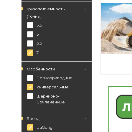
Грузоподъемность
(тонны)
3,5
5
5,5
7
Особенности
Полноприводные
Универсальные
Шарнирно-
Сочлененные
Бренд
LiuGong