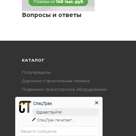
Вопросы и ответы
КАТАЛОГ
Полуприцепы
Дорожно-строительная техника
Подъемно-транспортное оборудование
СпецТрак
Здравствуйте!
СпецТрак
печатает...