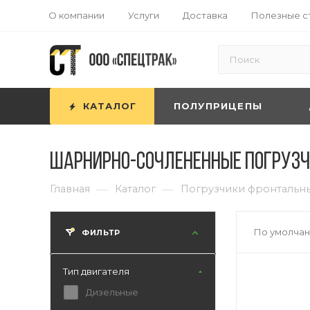
О компании
Услуги
Доставка
Полезные с
КАТАЛОГ
ПОЛУПРИЦЕПЫ
Шарнирно-Сочлененные погрузчи
—
—
Главная
Каталог
Погрузчики фронтальн
По умолчан
ФИЛЬТР
Тип двигателя
Дизельные