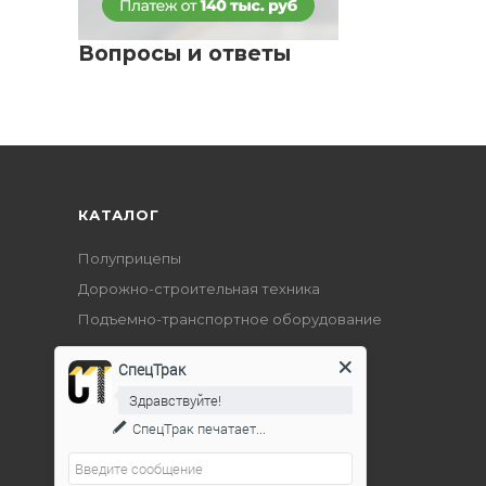
Вопросы и ответы
КАТАЛОГ
Полуприцепы
Дорожно-строительная техника
Подъемно-транспортное оборудование
СпецТрак
Здравствуйте!
СпецТрак
печатает...