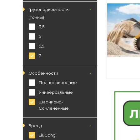
Грузоподъемность
(тонны)
3,5
5
5,5
7
Особенности
Полноприводные
Универсальные
Шарнирно-
Сочлененные
Бренд
LiuGong