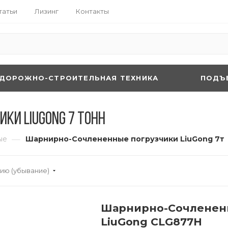
татьи
Лизинг
Контакты
ДОРОЖНО-СТРОИТЕЛЬНАЯ ТЕХНИКА
ПОДЪ
ки LiuGong 7 тонн
—
ые
Шарнирно-Сочлененные погрузчики LiuGong 7т
ию (убывание)
Шарнирно-Сочлененн
LiuGong CLG877H