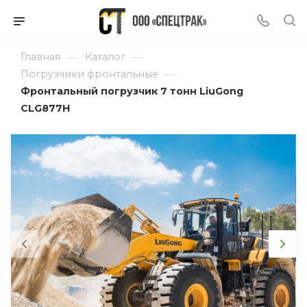
—
—
Главная
Каталог
—
Погрузчики фронтальные
Фронтальный погрузчик 7 тонн LiuGong
CLG877H