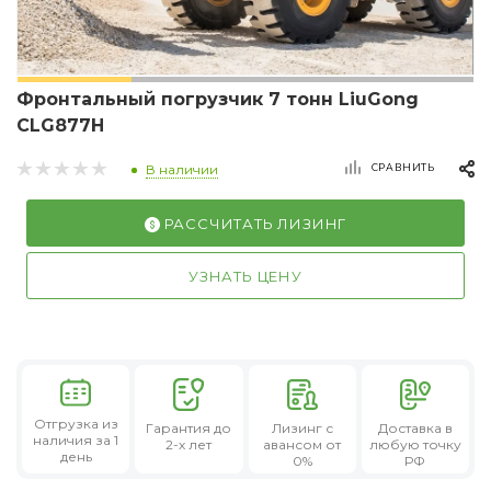
Фронтальный погрузчик 7 тонн LiuGong
CLG877H
СРАВНИТЬ
В наличии
РАССЧИТАТЬ ЛИЗИНГ
УЗНАТЬ ЦЕНУ
Отгрузка из
Гарантия
до
Лизинг
с
Доставка в
наличия за 1
2-х лет
авансом от
любую точку
день
0%
РФ