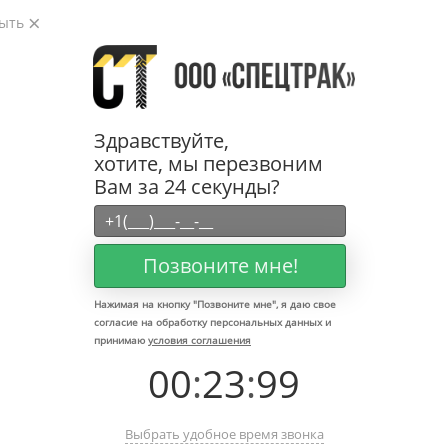
рыть
Электропогрузчики с высотой
Здравствуйте,
подъема 4,5 метра
хотите, мы перезвоним
Вам за 24 секунды?
—
—
—
Главная
Каталог
Электропогрузчики
Электропогрузчики высота подъема 4,5м
Позвоните мне!
ФИЛЬТР
Нажимая на кнопку "
Позвоните мне
", я даю свое
согласие на обработку персональных данных и
Электропогрузчик 3,5 тонны
принимаю
условия соглашения
LiuGong CLG2035A-S | Высота
00
:
23
:
99
подъема 4,5м
В наличии
Выбрать удобное время звонка
Электрический двигатель: