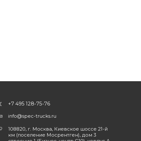
+7 495 128-75-76
info@spec-trucks.ru
108820, г. Москва, Киевское шоссе 21-й
км (поселение Мосрентген), дом 3
строение 1 (Бизнес-центр G10), корпус А,