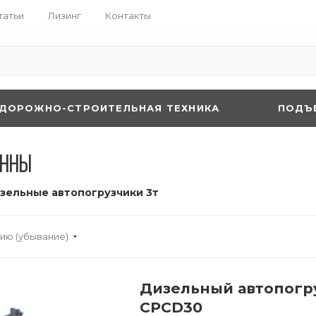
татьи
Лизинг
Контакты
ДОРОЖНО-СТРОИТЕЛЬНАЯ ТЕХНИКА
ПОДЪ
онны
зельные автопогрузчики 3т
ию (убывание)
Дизельный автопогру
CPCD30