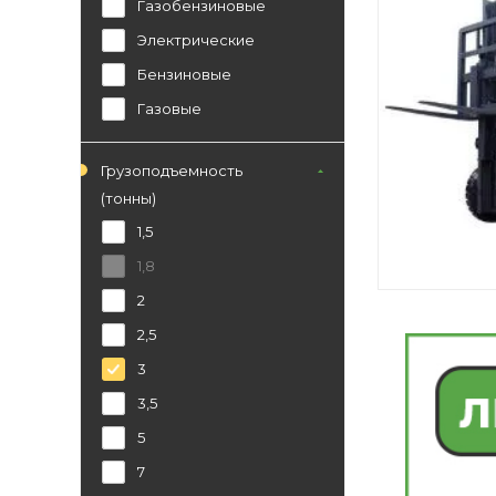
Газобензиновые
Электрические
Бензиновые
Газовые
Грузоподъемность
(тонны)
1,5
1,8
2
2,5
3
3,5
5
7