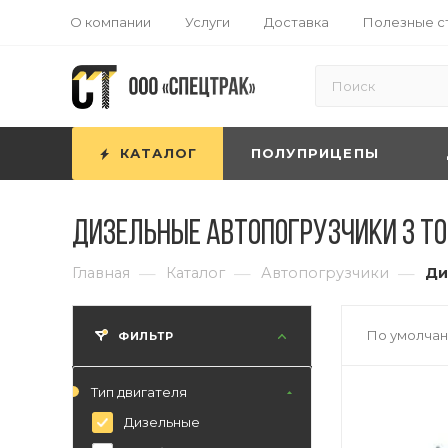
О компании
Услуги
Доставка
Полезные с
КАТАЛОГ
ПОЛУПРИЦЕПЫ
Дизельные автопогрузчики 3 т
—
—
—
Главная
Каталог
Автопогрузчики
Ди
По умолчан
ФИЛЬТР
Тип двигателя
Дизельные