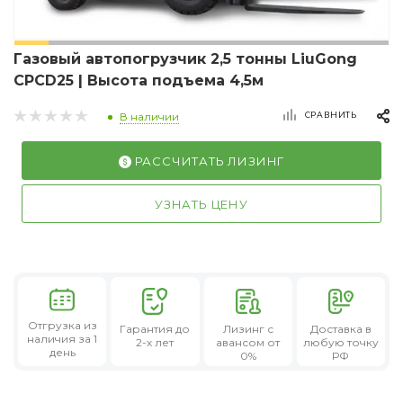
Газовый автопогрузчик 2,5 тонны LiuGong
CPCD25 | Высота подъема 4,5м
СРАВНИТЬ
В наличии
РАССЧИТАТЬ ЛИЗИНГ
УЗНАТЬ ЦЕНУ
Отгрузка из
Гарантия
до
Лизинг
с
Доставка в
наличия за 1
2-х лет
авансом от
любую точку
день
0%
РФ