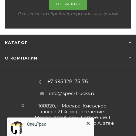
ОТПРАВИТЬ
Я согласен на обработку персональных данных
КАТАЛОГ
О КОМПАНИИ
+7 495 128-75-76
info@spec-trucks.ru
108820, г. Москва, Киевское
шоссе 21-й км (поселение
Мосрентген), дом 3 строение 1
(Бизнес-центр G10), корпус А, этаж
СпецТрак
4, помещение 4.5