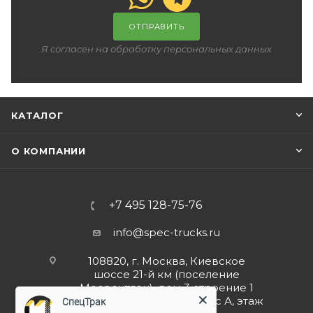
ОТПРАВИТЬ
Я согласен на обработку персональных данных
КАТАЛОГ
О КОМПАНИИ
+7 495 128-75-76
info@spec-trucks.ru
108820, г. Москва, Киевское
шоссе 21-й км (поселение
Мосрентген), дом 3 строение 1
(Бизнес-центр G10), корпус А, этаж
СпецТрак