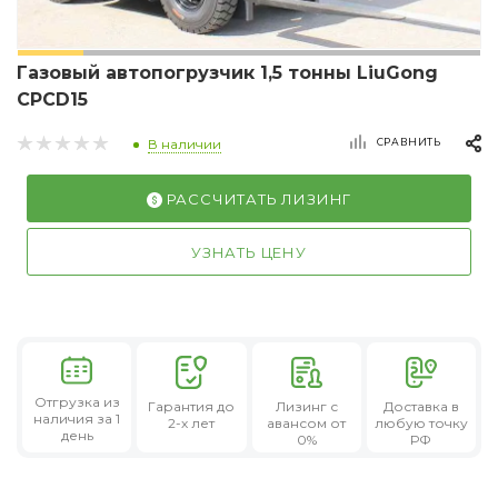
Газовый автопогрузчик 1,5 тонны LiuGong
CPCD15
СРАВНИТЬ
В наличии
РАССЧИТАТЬ ЛИЗИНГ
УЗНАТЬ ЦЕНУ
Отгрузка из
Гарантия
до
Лизинг
с
Доставка в
наличия за 1
2-х лет
авансом от
любую точку
день
0%
РФ