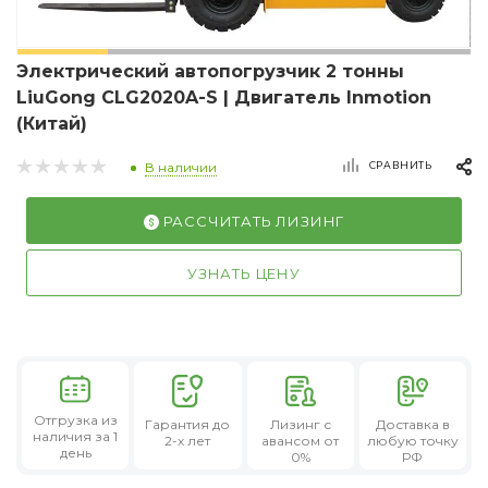
Электрический автопогрузчик 2 тонны
LiuGong CLG2020A-S | Двигатель Inmotion
(Китай)
СРАВНИТЬ
В наличии
РАССЧИТАТЬ ЛИЗИНГ
УЗНАТЬ ЦЕНУ
Отгрузка из
Гарантия
до
Лизинг
с
Доставка в
наличия за 1
2-х лет
авансом от
любую точку
день
0%
РФ