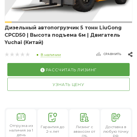
Дизельный автопогрузчик 5 тонн LiuGong
CPCD50 | Высота подъема 6м | Двигатель
Yuchai (Китай)
СРАВНИТЬ
В наличии
РАССЧИТАТЬ ЛИЗИНГ
УЗНАТЬ ЦЕНУ
Отгрузка из
Гарантия
до
Лизинг
с
Доставка в
наличия за 1
2-х лет
авансом от
любую точку
день
0%
РФ