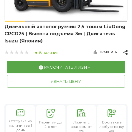
Дизельный автопогрузчик 2,5 тонны LiuGong
CPCD25 | Высота подъема 3м | Двигатель
Isuzu (Япония)
СРАВНИТЬ
В наличии
РАССЧИТАТЬ ЛИЗИНГ
УЗНАТЬ ЦЕНУ
Отгрузка из
Гарантия
до
Лизинг
с
Доставка в
наличия за 1
2-х лет
авансом от
любую точку
день
0%
РФ