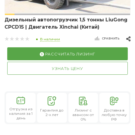
Дизельный автопогрузчик 1,5 тонны LiuGong
CPCD15 | Двигатель Xinchai (Китай)
СРАВНИТЬ
В наличии
РАССЧИТАТЬ ЛИЗИНГ
УЗНАТЬ ЦЕНУ
Отгрузка из
Гарантия
до
Лизинг
с
Доставка в
наличия за 1
2-х лет
авансом от
любую точку
день
0%
РФ