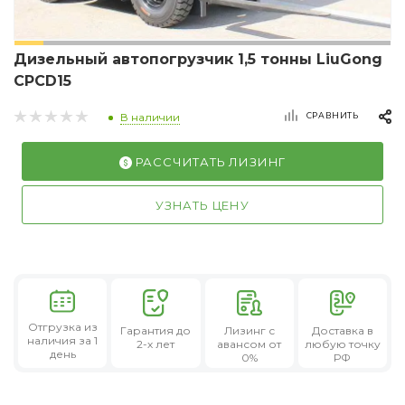
Дизельный автопогрузчик 1,5 тонны LiuGong
CPCD15
СРАВНИТЬ
В наличии
РАССЧИТАТЬ ЛИЗИНГ
УЗНАТЬ ЦЕНУ
Отгрузка из
Гарантия
до
Лизинг
с
Доставка в
наличия за 1
2-х лет
авансом от
любую точку
день
0%
РФ