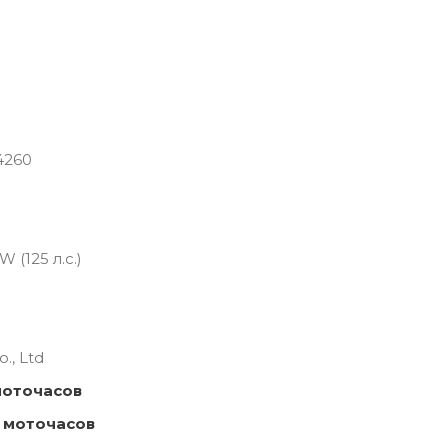
4260
 (125 л.с.)
., Ltd
моточасов
 моточасов