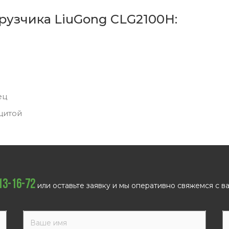
рузчика LiuGong CLG2100H:
ец
щитой
113-16-72
или оставьте заявку и мы оперативно свяжемся с ва