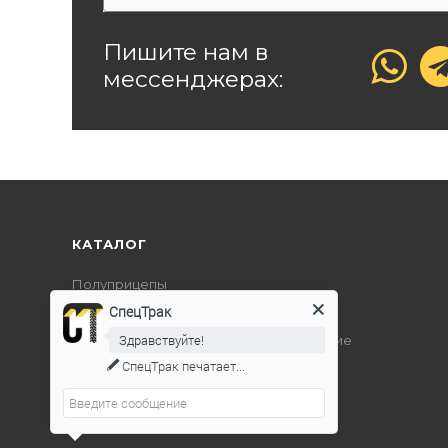
Пишите нам в
мессенджерах:
КАТАЛОГ
Полуприцепы
СпецТрак
Дорожно-строительная техника
Здравствуйте!
Подъемно-транспортное оборудование
СпецТрак
печатает...