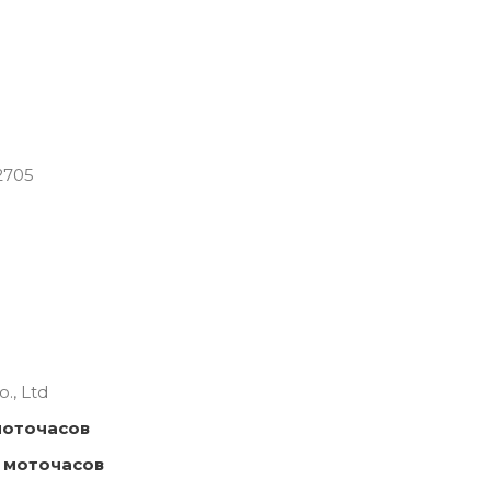
2705
., Ltd
моточасов
 моточасов