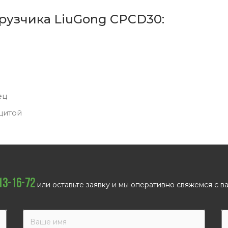
рузчика LiuGong CPCD30:
ец
щитой
113-16-72
или оставьте заявку и мы оперативно свяжемся с ва