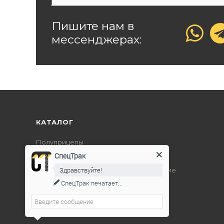
Пишите нам в
мессенджерах:
КАТАЛОГ
Полуприцепы
СпецТрак
Дорожно-строительная техника
Здравствуйте!
Подъемно-транспортное оборудование
СпецТрак
печатает...