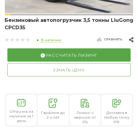
Бензиновый автопогрузчик 3,5 тонны LiuGong
CPCD35
СРАВНИТЬ
В наличии
РАССЧИТАТЬ ЛИЗИНГ
УЗНАТЬ ЦЕНУ
Отгрузка из
Гарантия
до
Лизинг
с
Доставка в
наличия за 1
2-х лет
авансом от
любую точку
день
0%
РФ