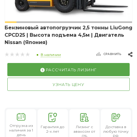
Бензиновый автопогрузчик 2,5 тонны LiuGong
CPCD25 | Высота подъема 4,5м | Двигатель
Nissan (Япония)
СРАВНИТЬ
В наличии
РАССЧИТАТЬ ЛИЗИНГ
УЗНАТЬ ЦЕНУ
Отгрузка из
Гарантия
до
Лизинг
с
Доставка в
наличия за 1
2-х лет
авансом от
любую точку
день
0%
РФ