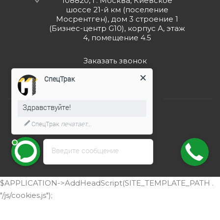
108820, г. Москва, Киевское
шоссе 21-й км (поселение
Мосрентген), дом 3 строение 1
(Бизнес-центр G10), корпус А, этаж
4, помещение 4.5
Заказать звонок
СпецТрак
Здравствуйте!
СпецТрак
печатает...
2026 © ООО "СпецТрак"
Введите сообщение
$APPLICATION->AddHeadScript(SITE_TEMPLATE_PATH .
"/js/cookies.js");