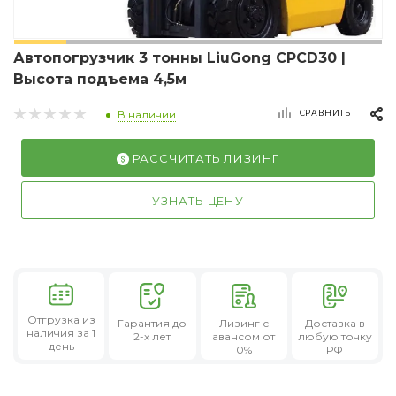
Автопогрузчик 3 тонны LiuGong CPCD30 |
Высота подъема 4,5м
СРАВНИТЬ
В наличии
РАССЧИТАТЬ ЛИЗИНГ
УЗНАТЬ ЦЕНУ
Отгрузка из
Гарантия
до
Лизинг
с
Доставка в
наличия за 1
2-х лет
авансом от
любую точку
день
0%
РФ