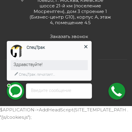
108820, г. Москва, Киевское
шоссе 21-й км (поселение
Мосрентген), дом 3 строение 1
(Бизнес-центр G10), корпус А, этаж
4, помещение 4.5
Заказать звонок
СпецТрак
Здравствуйте!
СпецТрак
печатает...
2026 © ООО "СпецТрак"
Введите сообщение
$APPLICATION->AddHeadScript(SITE_TEMPLATE_PATH .
"/js/cookies.js");