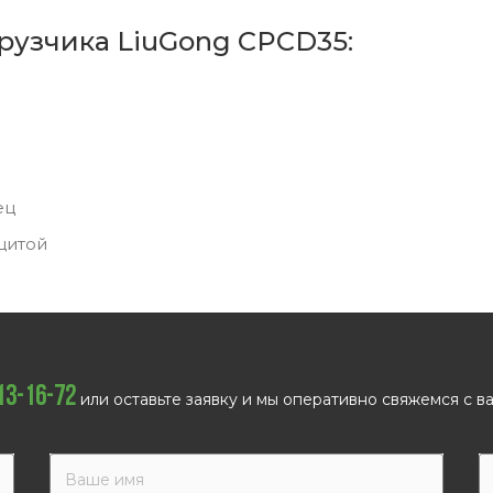
рузчика LiuGong CPCD35:
ец
щитой
113-16-72
или оставьте заявку и мы оперативно свяжемся с ва