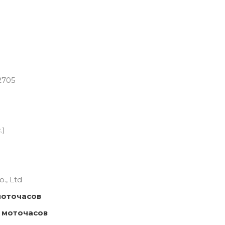
2705
.)
., Ltd
моточасов
 моточасов