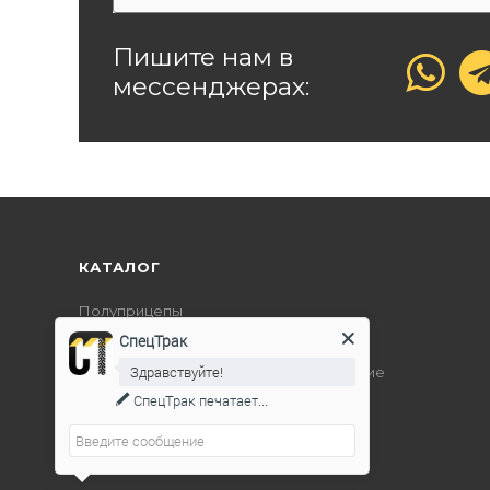
Пишите нам в
мессенджерах:
КАТАЛОГ
Полуприцепы
СпецТрак
Дорожно-строительная техника
Здравствуйте!
Подъемно-транспортное оборудование
СпецТрак
печатает...