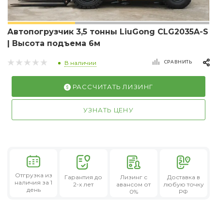
Автопогрузчик 3,5 тонны LiuGong CLG2035A-S
| Высота подъема 6м
СРАВНИТЬ
В наличии
РАССЧИТАТЬ ЛИЗИНГ
УЗНАТЬ ЦЕНУ
Отгрузка из
Гарантия
до
Лизинг
с
Доставка в
наличия за 1
2-х лет
авансом от
любую точку
день
0%
РФ