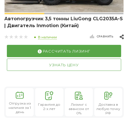
Автопогрузчик 3,5 тонны LiuGong CLG2035A-S
| Двигатель Inmotion (Китай)
СРАВНИТЬ
В наличии
РАССЧИТАТЬ ЛИЗИНГ
УЗНАТЬ ЦЕНУ
Отгрузка из
Гарантия
до
Лизинг
с
Доставка в
наличия за 1
2-х лет
авансом от
любую точку
день
0%
РФ