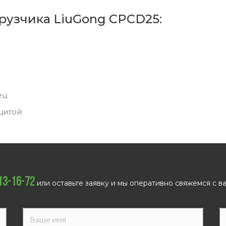
рузчика LiuGong CPCD25:
ец
щитой
113-16-72
или оставьте заявку и мы оперативно свяжемся с ва