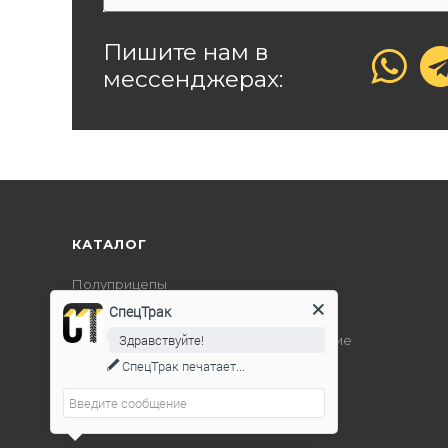
Пишите нам в
мессенджерах:
КАТАЛОГ
Полуприцепы
СпецТрак
Дорожно-строительная техника
Здравствуйте!
Подъемно-транспортное оборудование
СпецТрак
печатает...