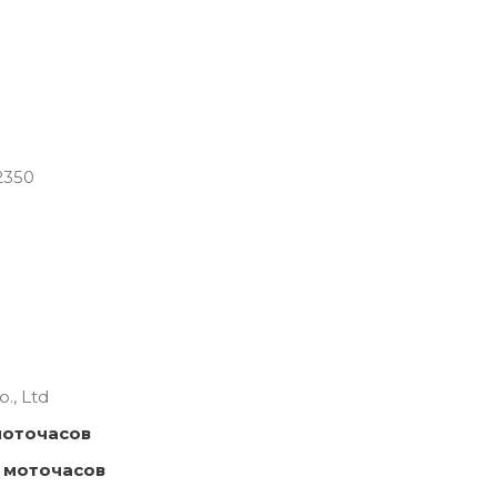
2350
., Ltd
моточасов
 моточасов