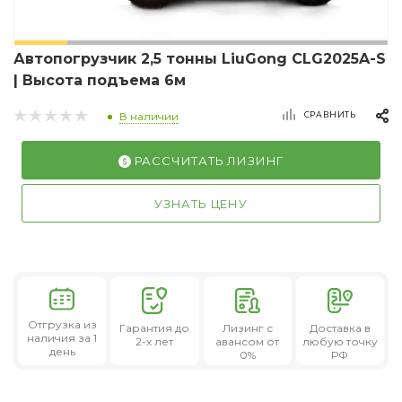
Автопогрузчик 2,5 тонны LiuGong CLG2025A-S
| Высота подъема 6м
СРАВНИТЬ
В наличии
РАССЧИТАТЬ ЛИЗИНГ
УЗНАТЬ ЦЕНУ
Отгрузка из
Гарантия
до
Лизинг
с
Доставка в
наличия за 1
2-х лет
авансом от
любую точку
день
0%
РФ