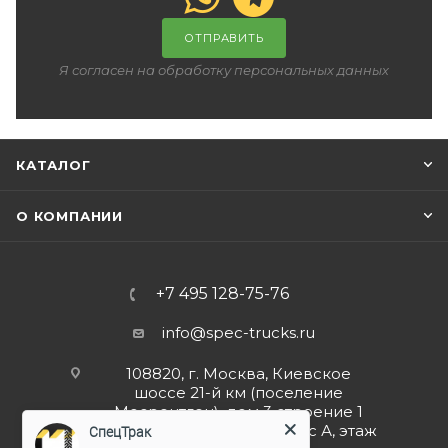
ОТПРАВИТЬ
Я согласен на обработку персональных данных
КАТАЛОГ
О КОМПАНИИ
+7 495 128-75-76
info@spec-trucks.ru
108820, г. Москва, Киевское
шоссе 21-й км (поселение
Мосрентген), дом 3 строение 1
(Бизнес-центр G10), корпус А, этаж
СпецТрак