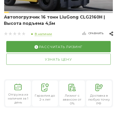
Автопогрузчик 16 тонн LiuGong CLG2160H |
Высота подъема 4,5м
СРАВНИТЬ
В наличии
РАССЧИТАТЬ ЛИЗИНГ
УЗНАТЬ ЦЕНУ
Отгрузка из
Гарантия
до
Лизинг
с
Доставка в
наличия за 1
2-х лет
авансом от
любую точку
день
0%
РФ