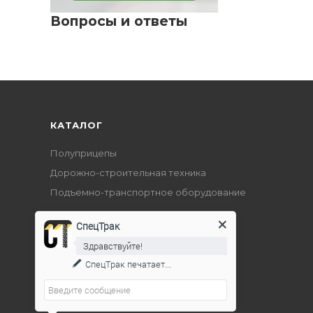
Вопросы и ответы
КАТАЛОГ
Полуприцепы
Дорожно-строительная техника
Подъемно-транспортное оборудование
СпецТрак
Здравствуйте!
СпецТрак
печатает...