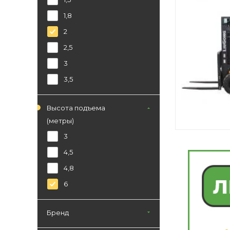
1,8
2
2,5
3
3,5
Высота подъема
(метры)
3
4,5
4,8
6
Бренд