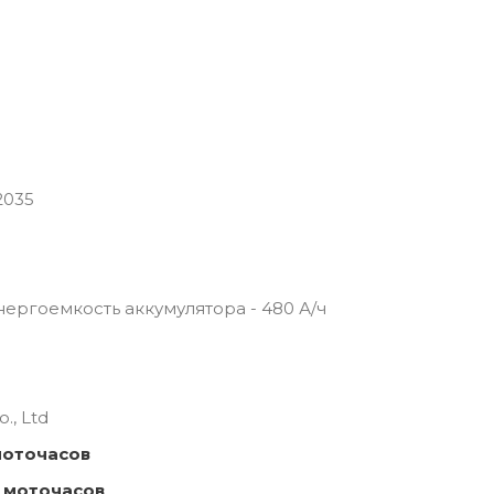
2035
 Энергоемкость аккумулятора - 480 А/ч
., Ltd
моточасов
 моточасов