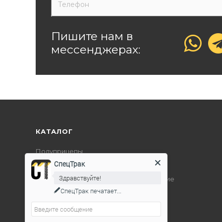
Пишите нам в
мессенджерах:
КАТАЛОГ
Полуприцепы
СпецТрак
Дорожно-строительная техника
Здравствуйте!
Подъемно-транспортное оборудование
СпецТрак
печатает...