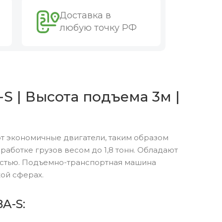
Доставка в
любую точку РФ
S | Высота подъема 3м |
т экономичные двигатели, таким образом
аботке грузов весом до 1,8 тонн. Обладают
остью. Подъемно-транспортная машина
ой сферах.
A-S: