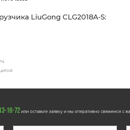
рузчика LiuGong CLG2018A-S:
ец
щитой
113-16-72
или оставьте заявку и мы оперативно свяжемся с ва