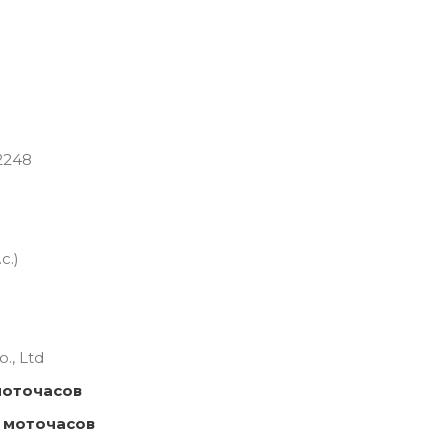
2248
с.)
., Ltd
моточасов
 моточасов