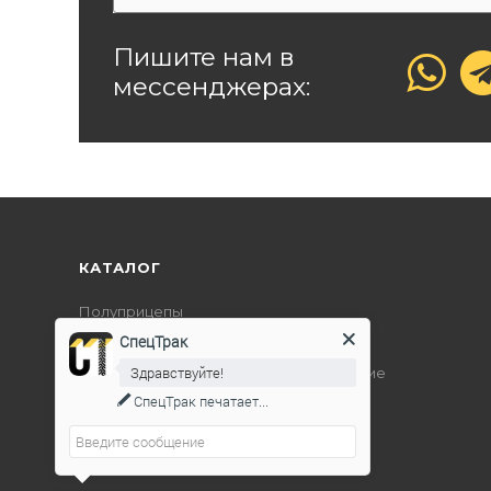
Пишите нам в
мессенджерах:
КАТАЛОГ
Полуприцепы
СпецТрак
Дорожно-строительная техника
Здравствуйте!
Подъемно-транспортное оборудование
СпецТрак
печатает...