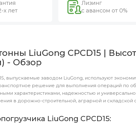
антия
Лизинг
2-х лет
с авансом от 0%
тонны LiuGong CPCD15 | Высот
) - Обзор
5, выпускаемые заводом LiuGong, используют экономи
ранспортное решение для выполнения операций по обр
ными характеристиками, надежностью и универсальн
ения в дорожно-строительной, аграрной и складской 
опогрузчика LiuGong CPCD15: