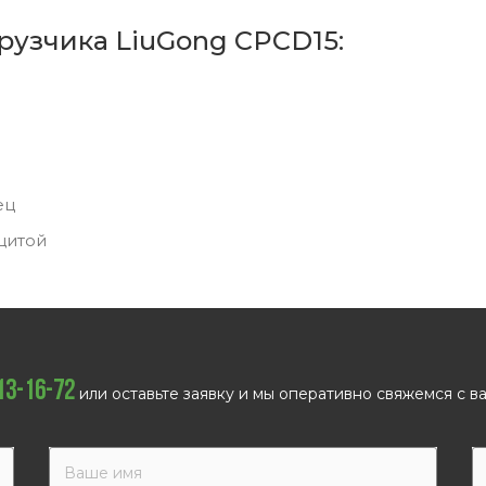
рузчика LiuGong CPCD15:
ец
щитой
113-16-72
или оставьте заявку и мы оперативно свяжемся с ва