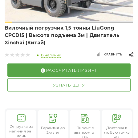
Вилочный погрузчик 1,5 тонны LiuGong
CPCD15 | Высота подъема 3м | Двигатель
Xinchai (Китай)
СРАВНИТЬ
В наличии
РАССЧИТАТЬ ЛИЗИНГ
УЗНАТЬ ЦЕНУ
Отгрузка из
Гарантия
до
Лизинг
с
Доставка в
наличия за 1
2-х лет
авансом от
любую точку
день
0%
РФ