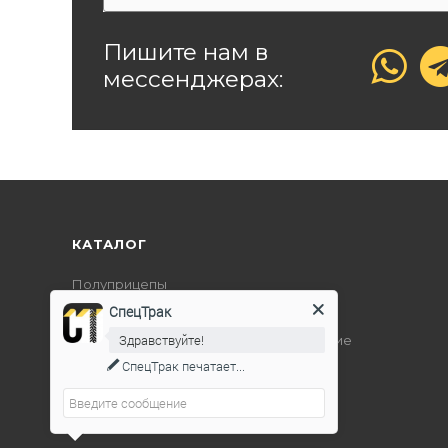
Пишите нам в
мессенджерах:
КАТАЛОГ
Полуприцепы
СпецТрак
Дорожно-строительная техника
Здравствуйте!
Подъемно-транспортное оборудование
СпецТрак
печатает...