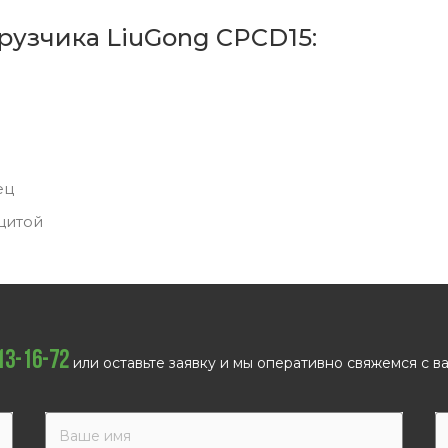
рузчика LiuGong CPCD15:
ец
щитой
113-16-72
или оставьте заявку и мы оперативно свяжемся с ва