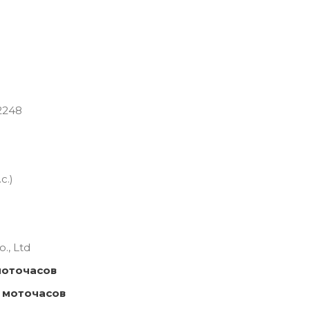
2248
с.)
., Ltd
моточасов
 моточасов