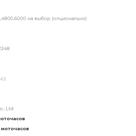
0,4800,6000 на выбор (опционально)
2248
с.)
., Ltd
моточасов
 моточасов