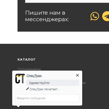
Пишите нам в
мессенджерах:
КАТАЛОГ
Полуприцепы
СпецТрак
Дорожно-строительная техника
Здравствуйте!
Подъемно-транспортное оборудование
СпецТрак
печатает...