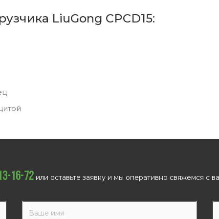
рузчика LiuGong CPCD15:
ец
щитой
113-16-72
или оставьте заявку и мы оперативно свяжемся с ва