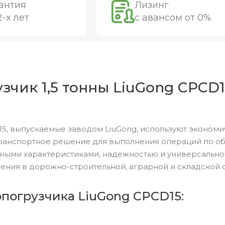
антия
Лизинг
2-х лет
с авансом от 0%
чик 1,5 тонны LiuGong CPCD15
5, выпускаемые заводом LiuGong, используют экономи
ранспортное решение для выполнения операций по обр
ными характеристиками, надежностью и универсальн
ения в дорожно-строительной, аграрной и складской 
опогрузчика LiuGong CPCD15: