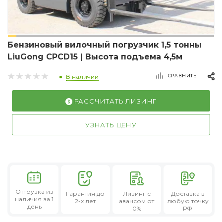
Бензиновый вилочный погрузчик 1,5 тонны
LiuGong CPCD15 | Высота подъема 4,5м
СРАВНИТЬ
В наличии
РАССЧИТАТЬ ЛИЗИНГ
УЗНАТЬ ЦЕНУ
Отгрузка из
Гарантия
до
Лизинг
с
Доставка в
наличия за 1
2-х лет
авансом от
любую точку
день
0%
РФ