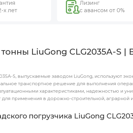
антия
Лизинг
2-х лет
с авансом от 0%
 тонны LiuGong CLG2035A-S | 
35A-S, выпускаемые заводом LiuGong, используют эко
альное транспортное решение для выполнения операци
луатационными характеристиками, надежностью и уни
 для применения в дорожно-строительной, аграрной и
дского погрузчика LiuGong CLG203