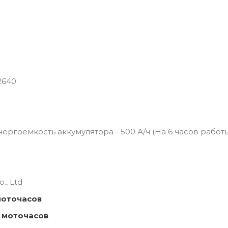
2640
 Энергоемкость аккумулятора - 500 А/ч (На 6 часов работ
., Ltd
моточасов
 моточасов