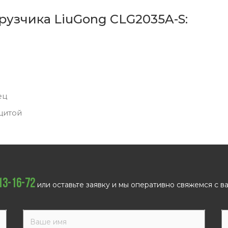
рузчика LiuGong CLG2035A-S:
ец
щитой
113-16-72
или оставьте заявку и мы оперативно свяжемся с ва