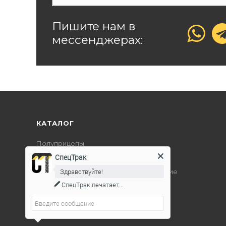
Пишите нам в
мессенджерах:
КАТАЛОГ
Полуприцепы
СпецТрак
Дорожно-строительная техника
Здравствуйте!
Подъемно-транспортное оборудование
СпецТрак
печатает...