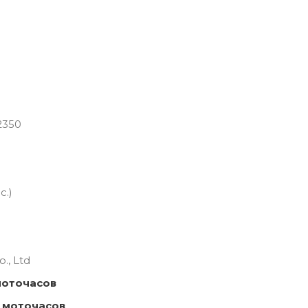
2350
с.)
., Ltd
моточасов
 моточасов