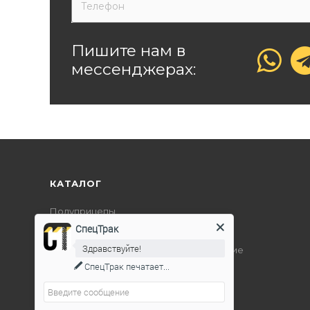
Пишите нам в
мессенджерах:
КАТАЛОГ
Полуприцепы
СпецТрак
Дорожно-строительная техника
Здравствуйте!
Подъемно-транспортное оборудование
СпецТрак
печатает...