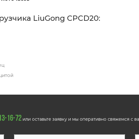
рузчика LiuGong CPCD20:
ец
щитой
113-16-72
или оставьте заявку и мы оперативно свяжемся с ва