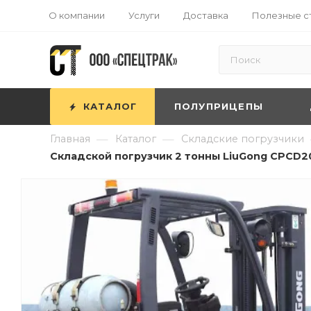
О компании
Услуги
Доставка
Полезные с
КАТАЛОГ
ПОЛУПРИЦЕПЫ
—
—
Главная
Каталог
Складские погрузчики
Складской погрузчик 2 тонны LiuGong CPCD20 