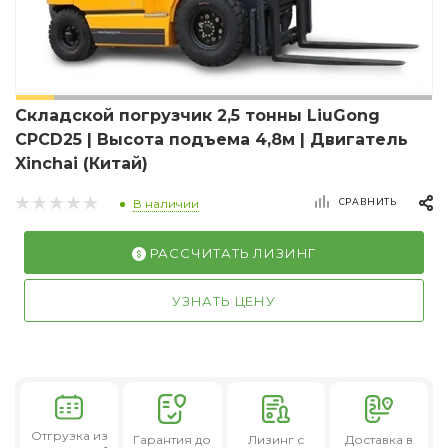
Складской погрузчик 2,5 тонны LiuGong
CPCD25 | Высота подъема 4,8м | Двигатель
Xinchai (Китай)
СРАВНИТЬ
В наличии
РАССЧИТАТЬ ЛИЗИНГ
УЗНАТЬ ЦЕНУ
Отгрузка из
Гарантия
до
Лизинг
с
Доставка в