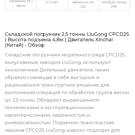
наличия за 1
2-х лет
авансом от
любую точку
день
0%
РФ
Складской погрузчик 2,5 тонны LiuGong CPCD25
| Высота подъема 4,8м | Двигатель Xinchai
(Китай) - Обзор
Складские погрузчики модельного ряда CPCD25,
выпускаемые заводом LiuGong, используют
экономичные Дизельные двигатели, таким
образом совмещая в себе выгодное и
рациональное транспортное решение для
выполнения операций по обработке грузов весом
до 2,5 тонны. Обладают выдающимися
техническими и эксплуатационными
характеристиками, надежностью и
универсальностью. Подъемно-транспортная
машина CPCD25 LiuGong широко подходит для