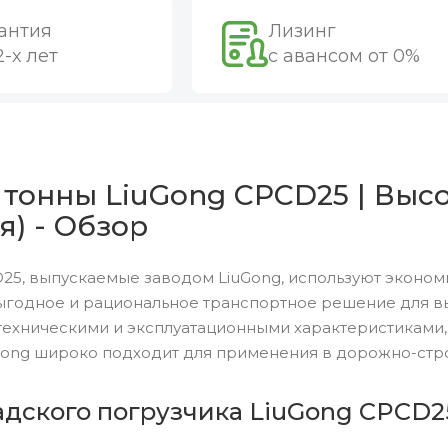
антия
Лизинг
2-х лет
с авансом от 0%
 тонны LiuGong CPCD25 | Высо
я) - Обзор
25, выпускаемые заводом LiuGong, используют эконо
выгодное и рациональное транспортное решение для в
техническими и эксплуатационными характеристиками,
ng широко подходит для применения в дорожно-строи
адского погрузчика LiuGong CPCD2