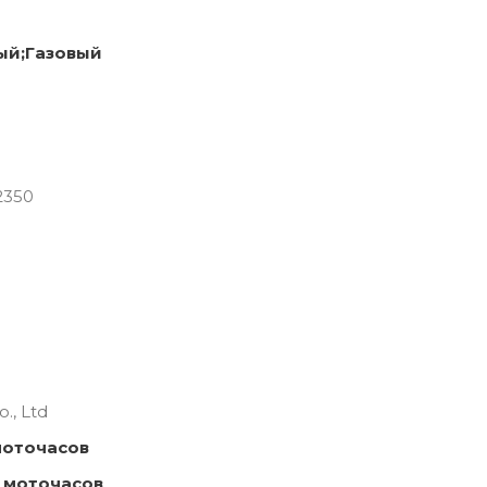
ый;Газовый
2350
., Ltd
моточасов
 моточасов