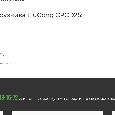
рузчика LiuGong CPCD25:
ец
щитой
113-16-72
или оставьте заявку и мы оперативно свяжемся с ва