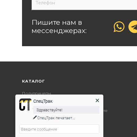
Пишите нам в
мессенджерах:
КАТАЛОГ
Полуприцепы
СпецТрак
Дорожно-строительная техника
Здравствуйте!
Подъемно-транспортное оборудование
СпецТрак
печатает...