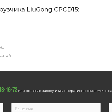
рузчика LiuGong CPCD15:
ец
щитой
113-16-72
или оставьте заявку и мы оперативно свяжемся с ва