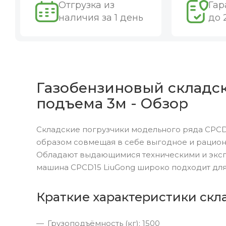
Отгрузка из
Гар
наличия за 1 день
до 
Газобензиновый складско
подъема 3м - Обзор
Складские погрузчики модельного ряда CPCD
образом совмещая в себе выгодное и рацион
Обладают выдающимися техническими и эксп
машина CPCD15 LiuGong широко подходит для
Краткие характеристики скл
Грузоподъёмность (кг): 1500