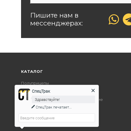
Пишите нам в
мессенджерах:
КАТАЛОГ
Полуприцепы
СпецТрак
Дорожно-строительная техника
Здравствуйте!
Подъемно-транспортное оборудование
СпецТрак
печатает...