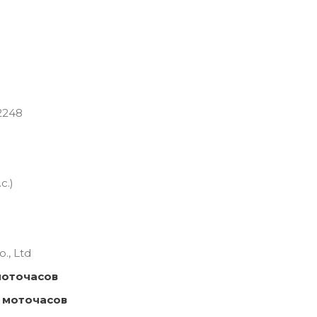
2248
с.)
., Ltd
моточасов
 моточасов