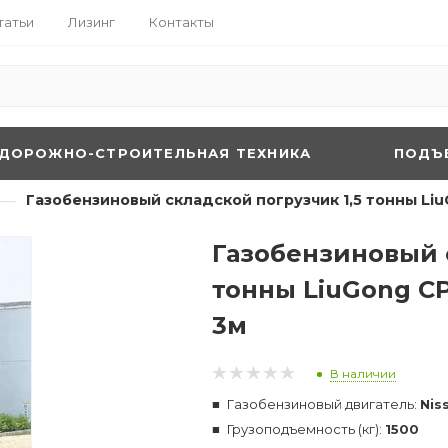
татьи
Лизинг
Контакты
ДОРОЖНО-СТРОИТЕЛЬНАЯ ТЕХНИКА
ПОДЪ
—
Газобензиновый складской погрузчик 1,5 тонны Li
Газобензиновый с
тонны LiuGong C
3м
В наличии
Газобензиновый двигатель:
Nis
Грузоподъемность (кг):
1500