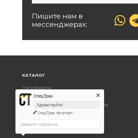
Пишите нам в
мессенджерах:
КАТАЛОГ
Полуприцепы
СпецТрак
Дорожно-строительная техника
Здравствуйте!
Подъемно-транспортное оборудование
СпецТрак
печатает...