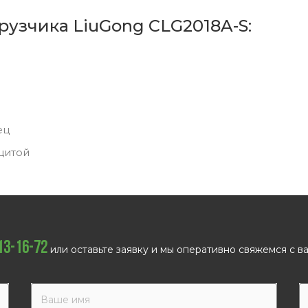
рузчика LiuGong CLG2018A-S:
ец
щитой
113-16-72
или оставьте заявку и мы оперативно свяжемся с ва