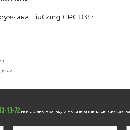
рузчика LiuGong CPCD35:
ец
щитой
113-16-72
или оставьте заявку и мы оперативно свяжемся с ва