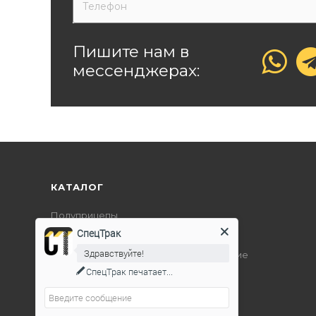
Пишите нам в
мессенджерах:
КАТАЛОГ
Полуприцепы
СпецТрак
Дорожно-строительная техника
Здравствуйте!
Подъемно-транспортное оборудование
СпецТрак
печатает...