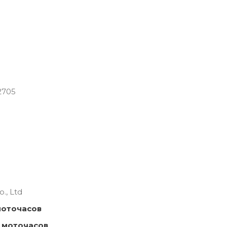
2705
., Ltd
моточасов
 моточасов