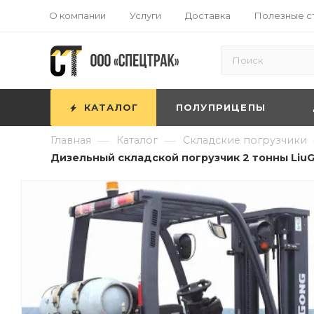
О компании
Услуги
Доставка
Полезные с
КАТАЛОГ
ПОЛУПРИЦЕПЫ
—
—
Главная
Каталог
Складские погрузчики
Дизельный складской погрузчик 2 тонны LiuGo