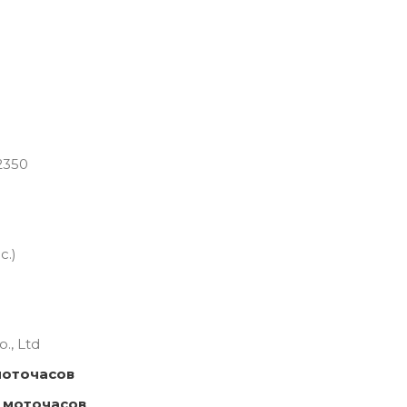
2350
с.)
., Ltd
моточасов
 моточасов