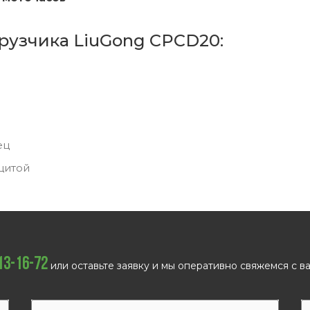
рузчика LiuGong CPCD20:
ец
щитой
113-16-72
или оставьте заявку и мы оперативно свяжемся с ва