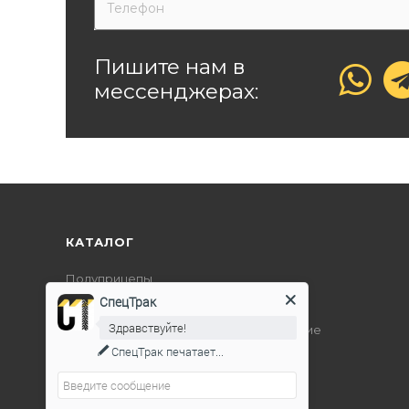
Пишите нам в
мессенджерах:
КАТАЛОГ
Полуприцепы
СпецТрак
Дорожно-строительная техника
Здравствуйте!
Подъемно-транспортное оборудование
СпецТрак
печатает...