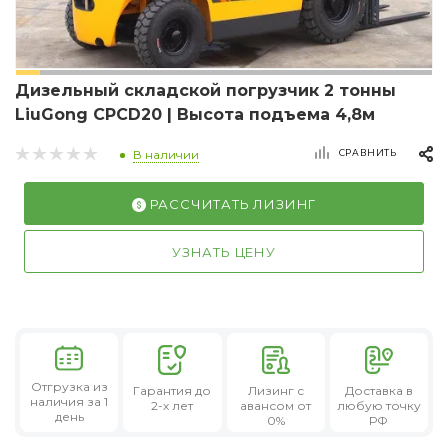
Дизельный складской погрузчик 2 тонны
LiuGong CPCD20 | Высота подъема 4,8м
СРАВНИТЬ
В наличии
РАССЧИТАТЬ ЛИЗИНГ
УЗНАТЬ ЦЕНУ
Отгрузка из
Гарантия
до
Лизинг
с
Доставка в
наличия за 1
2-х лет
авансом от
любую точку
день
0%
РФ