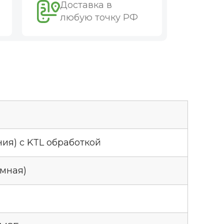
Доставка в
любую точку РФ
ния) c KTL обработкой
емная)