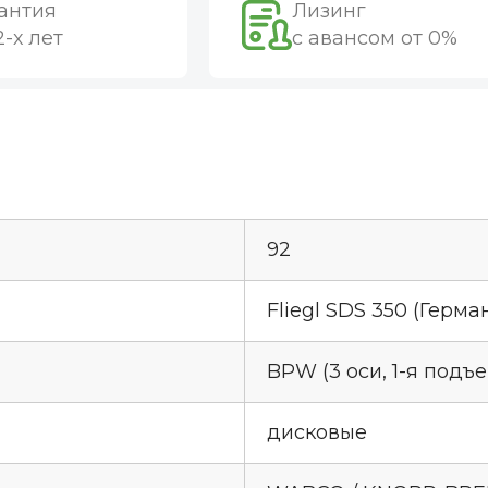
антия
Лизинг
2-х лет
с авансом от 0%
92
Fliegl SDS 350 (Герма
BPW (3 оси, 1-я подъ
дисковые