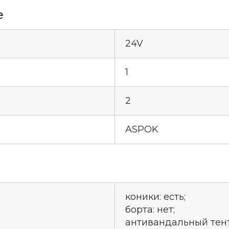
е
24V
1
2
ASPOK
коники: есть;
борта: нет;
антивандальный тент: