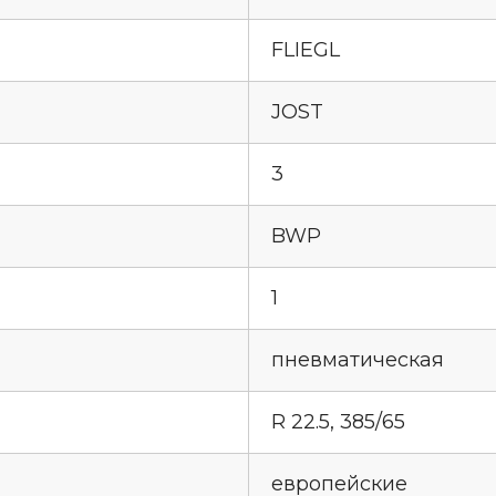
FLIEGL
JOST
3
BWP
1
пневматическая
R 22.5, 385/65
европейские