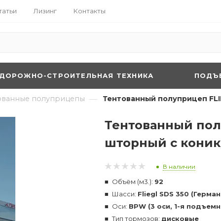
татьи
Лизинг
Контакты
ДОРОЖНО-СТРОИТЕЛЬНАЯ ТЕХНИКА
ПОДЪ
—
ованные полуприцепы
Тентованный полуприцеп FLI
Тентованный пол
шторный с кони
В наличии
Объём (м3.):
92
Шасси:
Fliegl SDS 350 (Герма
Оси:
BPW (3 оси, 1-я подъемн
Тип тормозов:
дисковые