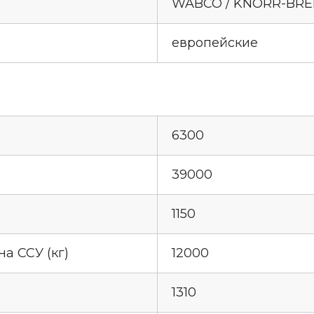
WABCO / KNORR-BR
европейские
и
6300
39000
1150
а ССУ (кг)
12000
1310