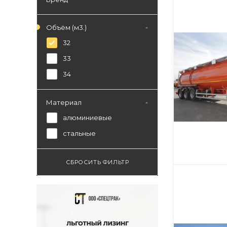
Объём (м3.)
32
33
34
Материал
алюминиевые
стальные
СБРОСИТЬ ФИЛЬТР