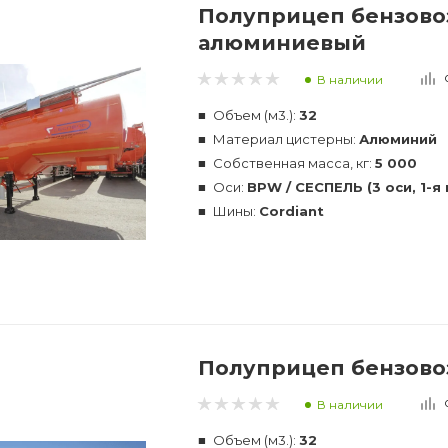
Полуприцеп бензовоз
алюминиевый
В наличии
Объем (м3.):
32
Материал цистерны:
Алюминий
Собственная масса, кг:
5 000
Оси:
BPW / СЕСПЕЛЬ (3 оси, 1-
Шины:
Cordiant
Полуприцеп бензовоз
В наличии
Объем (м3.):
32