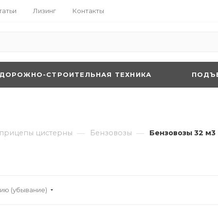
татьи
Лизинг
Контакты
ДОРОЖНО-СТРОИТЕЛЬНАЯ ТЕХНИКА
ПОДЪ
—
—
прицепы цистерны
Бензовозы
Бензовозы 32 м3
ию (убывание)