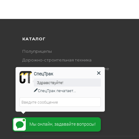
КАТАЛОГ
Полуприцепы
Дорожно-строительная техника
Подъемно-транспортное оборудование
СпецТрак
Здравствуйте!
СпецТрак
печатает...
Мы онлайн, задавайте вопросы!