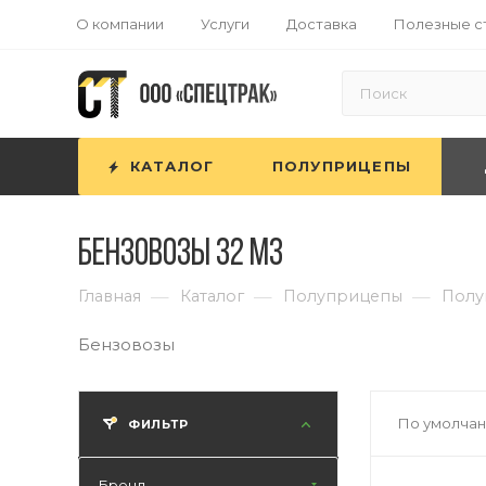
О компании
Услуги
Доставка
Полезные с
КАТАЛОГ
ПОЛУПРИЦЕПЫ
Бензовозы 32 м3
—
—
—
Главная
Каталог
Полуприцепы
Полу
Бензовозы
По умолчан
ФИЛЬТР
Бренд