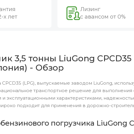
антия
Лизинг
2-х лет
с авансом от 0%
к 3,5 тонны LiuGong CPCD35 
пония) - Обзор
 CPCD35 (LPG), выпускаемые заводом LiuGong, исполь
рациональное транспортное решение для выполнения о
 и эксплуатационными характеристиками, надежность
широко подходит для применения в дорожно-строитель
бензинового погрузчика LiuGong C