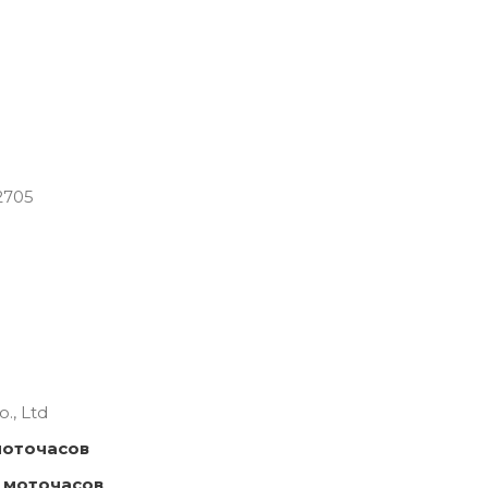
2705
., Ltd
моточасов
 моточасов