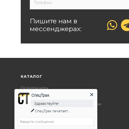
Пишите нам в
мессенджерах:
КАТАЛОГ
Полуприцепы
СпецТрак
Дорожно-строительная техника
Здравствуйте!
Подъемно-транспортное оборудование
СпецТрак
печатает...