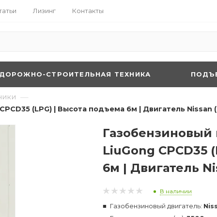
татьи
Лизинг
Контакты
ДОРОЖНО-СТРОИТЕЛЬНАЯ ТЕХНИКА
ПОДЪ
—
чики
CPCD35 (LPG) | Высота подъема 6м | Двигатель Nissan 
Газобензиновый 
LiuGong CPCD35 (
6м | Двигатель N
В наличии
Газобензиновый двигатель:
Nis