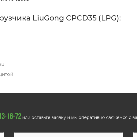
рузчика LiuGong CPCD35 (LPG):
ец
щитой
113-16-72
или оставьте заявку и мы оперативно свяжемся с ва