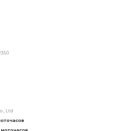
2350
., Ltd
моточасов
 моточасов