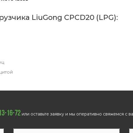
рузчика LiuGong CPCD20 (LPG):
ец
щитой
113-16-72
или оставьте заявку и мы оперативно свяжемся с ва