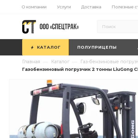
О компании
Услуги
Доставка
Полезные с
КАТАЛОГ
ПОЛУПРИЦЕПЫ
—
—
Главная
Каталог
Газ-бензиновые погруз
Газобензиновый погрузчик 2 тонны LiuGong CP