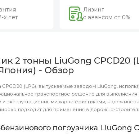
антия
Лизинг
2-х лет
с авансом от 0%
ик 2 тонны LiuGong CPCD20 (
(Япония) - Обзор
 CPCD20 (LPG), выпускаемые заводом LiuGong, исполь
рациональное транспортное решение для выполнения о
 и эксплуатационными характеристиками, надежность
широко подходит для применения в дорожно-строитель
обензинового погрузчика LiuGong C