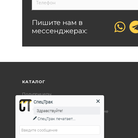
Пишите нам в
мессенджерах:
КАТАЛОГ
Полуприцепы
СпецТрак
Дорожно-строительная техника
Здравствуйте!
Подъемно-транспортное оборудование
СпецТрак
печатает...