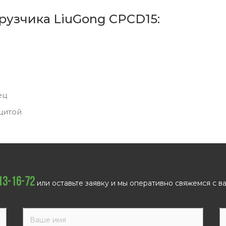
рузчика LiuGong CPCD15:
ец
щитой
113-16-72
или оставьте заявку и мы оперативно свяжемся с ва