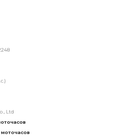
2248
с.)
., Ltd
моточасов
 моточасов