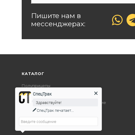
Пишите нам в
мессенджерах:
КАТАЛОГ
Полуприцепы
СпецТрак
Дорожно-строительная техника
Здравствуйте!
Подъемно-транспортное оборудование
СпецТрак
печатает...